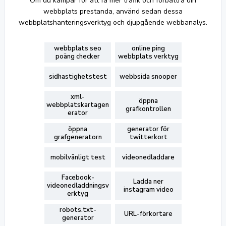
Om du kämpar för att få mer trafik och förbättra din
webbplats prestanda, använd sedan dessa
webbplatshanteringsverktyg och djupgående webbanalys.
webbplats seo
online ping
poäng checker
webbplats verktyg
sidhastighetstest
webbsida snooper
xml-
öppna
webbplatskartagen
grafkontrollen
erator
öppna
generator för
grafgeneratorn
twitterkort
mobilvänligt test
videonedladdare
Facebook-
Ladda ner
videonedladdningsv
instagram video
erktyg
robots.txt-
URL-förkortare
generator