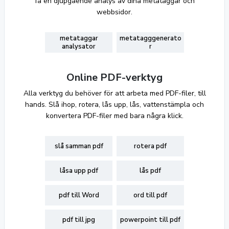
få en djupgående analys av dina metataggar och
webbsidor.
metataggar
metatagggenerato
analysator
r
Online PDF-verktyg
Alla verktyg du behöver för att arbeta med PDF-filer, till
hands. Slå ihop, rotera, lås upp, lås, vattenstämpla och
konvertera PDF-filer med bara några klick.
slå samman pdf
rotera pdf
låsa upp pdf
lås pdf
pdf till Word
ord till pdf
pdf till jpg
powerpoint till pdf