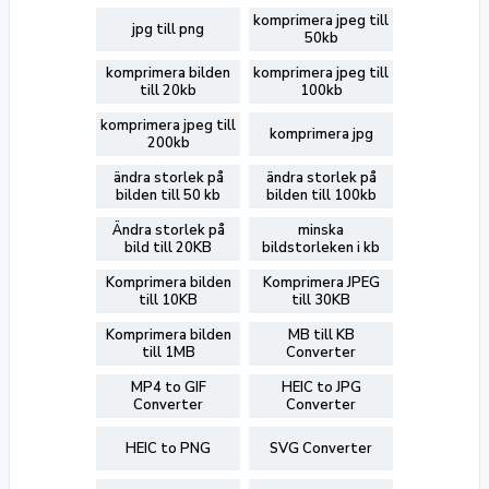
komprimera jpeg till
jpg till png
50kb
komprimera bilden
komprimera jpeg till
till 20kb
100kb
komprimera jpeg till
komprimera jpg
200kb
ändra storlek på
ändra storlek på
bilden till 50 kb
bilden till 100kb
Ändra storlek på
minska
bild till 20KB
bildstorleken i kb
Komprimera bilden
Komprimera JPEG
till 10KB
till 30KB
Komprimera bilden
MB till KB
till 1MB
Converter
MP4 to GIF
HEIC to JPG
Converter
Converter
HEIC to PNG
SVG Converter