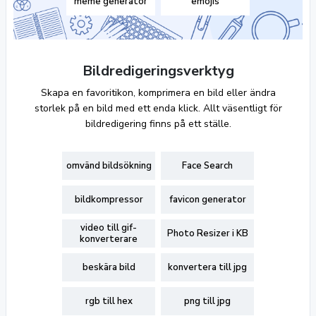
meme generator
emojis
Bildredigeringsverktyg
Skapa en favoritikon, komprimera en bild eller ändra
storlek på en bild med ett enda klick. Allt väsentligt för
bildredigering finns på ett ställe.
omvänd bildsökning
Face Search
bildkompressor
favicon generator
video till gif-
Photo Resizer i KB
konverterare
beskära bild
konvertera till jpg
rgb till hex
png till jpg