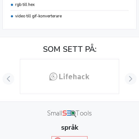
rgb till hex
video till gif-konverterare
SOM SETT PÅ:
språk