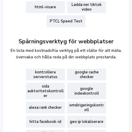
Ladda ner tiktok
html-visare
video
PTCL Speed Test
Spårningsverktyg för webbplatser
En lista med kostnadsfria verktyg på ett ställe för att mäta,
övervaka och hålla reda på din webbplats prestanda.
kontrollera
google cache
serverstatus
checker
sida
google
auktoritetskontroll
indexkontroll
er
omdirigeringskontr
alexa rank checker
oll
hitta facebook-id
geo ip lokaliserare