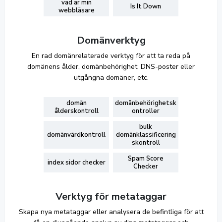
vad är min
Is It Down
webbläsare
Domänverktyg
En rad domänrelaterade verktyg för att ta reda på
domänens ålder, domänbehörighet, DNS-poster eller
utgångna domäner, etc.
domän
domänbehörighetsk
ålderskontroll
ontroller
bulk
domänvärdkontroll
domänklassificering
skontroll
Spam Score
index sidor checker
Checker
Verktyg för metataggar
Skapa nya metataggar eller analysera de befintliga för att