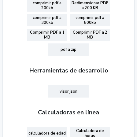
comprimir pdf a
Redimensionar PDF
200kb
a 200 KB
comprimir pdf a
comprimir pdf a
300kb
500kb
Comprimir PDF a 1
Comprimir PDF a 2
MB
MB
pdf a zip
Herramientas de desarrollo
visor json
Calculadoras en línea
Calculadora de
calculadora de edad
horas