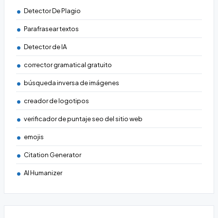
Detector De Plagio
Parafrasear textos
Detector de IA
corrector gramatical gratuito
búsqueda inversa de imágenes
creador de logotipos
verificador de puntaje seo del sitio web
emojis
Citation Generator
AI Humanizer