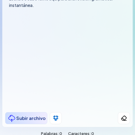
Subir archivo
Palabras:
0
Caracteres:
0