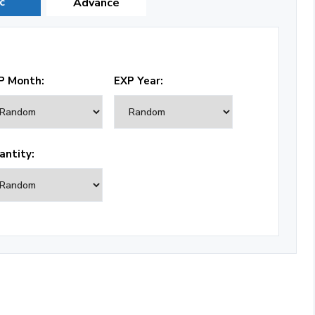
c
Advance
P Month:
EXP Year:
antity: