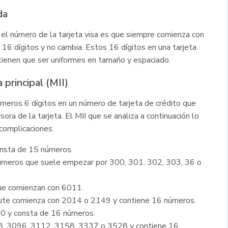
da
el número de la tarjeta visa es que siempre comienza con
e 16 dígitos y no cambia. Estos 16 dígitos en una tarjeta
 tienen que ser uniformes en tamaño y espaciado.
a principal (MII)
rimeros 6 dígitos en un número de tarjeta de crédito que
ora de la tarjeta. El MII que se analiza a continuación lo
 complicaciones.
nsta de 15 números.
números que suele empezar por 300, 301, 302, 303, 36 o
ue comienzan con 6011.
route comienza con 2014 o 2149 y contiene 16 números.
0 y consta de 16 números.
8, 3096, 3112, 3158, 3337 o 3528 y contiene 16