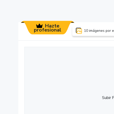
Hazte
profesional
10 imágenes por e
Subir 