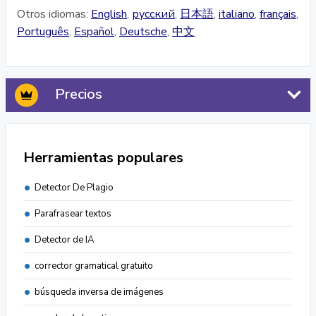
Otros idiomas:
English
,
русский
,
日本語
,
italiano
,
français
,
Português
,
Español
,
Deutsche
,
中文
Precios
Herramientas populares
Detector De Plagio
Parafrasear textos
Detector de IA
corrector gramatical gratuito
búsqueda inversa de imágenes