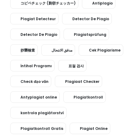
コピペチェック (剽窃チェッカー)
Antiplagio
Plagiat Detecteur
Detector De Plagio
Detector De Plagio
Plagiatsprüfung
抄襲檢查
مدقق الانتحال
Cek Plagiarisme
İntihal Programı
표절 검사
Check đạo văn
Plagiaat Checker
Antyplagiat online
Plagiatkontroll
kontrola plagiátorství
Plagiatkontroll Gratis
Plagiat Online