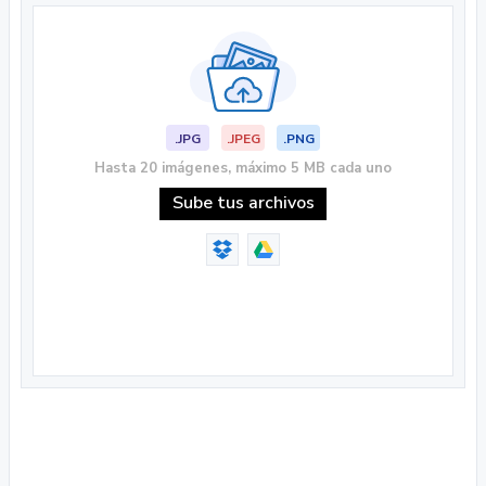
.JPG
.JPEG
.PNG
Hasta 20 imágenes, máximo 5 MB cada uno
Sube tus archivos