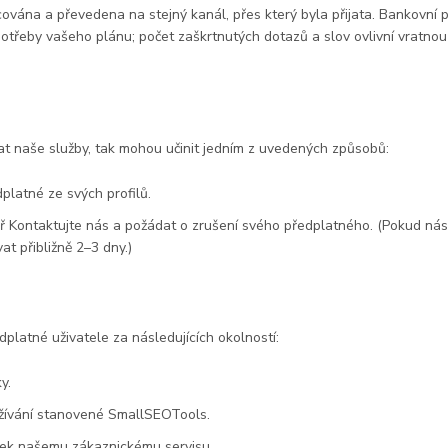
ována a převedena na stejný kanál, přes který byla přijata. Bankovní
spotřeby vašeho plánu; počet zaškrtnutých dotazů a slov ovlivní vratnou
ívat naše služby, tak mohou učinit jedním z uvedených způsobů:
platné ze svých profilů.
ř Kontaktujte nás a požádat o zrušení svého předplatného. (Pokud nás 
at přibližně 2–3 dny.)
platné uživatele za následujících okolností:
y.
užívání stanovené SmallSEOTools.
vek našemu zákaznickému servisu.