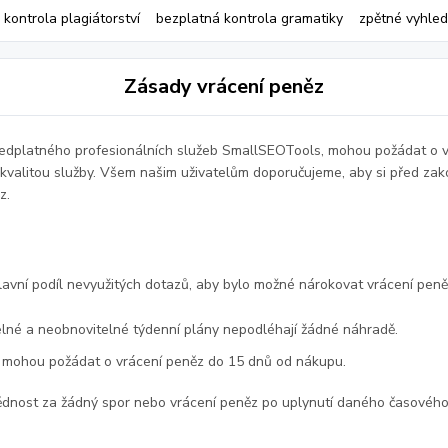
kontrola plagiátorství
bezplatná kontrola gramatiky
zpětné vyhled
Zásady vrácení peněz
y předplatného profesionálních služeb SmallSEOTools, mohou požádat o 
valitou služby. Všem našim uživatelům doporučujeme, aby si před zak
z.
 hlavní podíl nevyužitých dotazů, aby bylo možné nárokovat vrácení peně
lné a neobnovitelné týdenní plány nepodléhají žádné náhradě.
é mohou požádat o vrácení peněz do 15 dnů od nákupu.
ost za žádný spor nebo vrácení peněz po uplynutí daného časového o