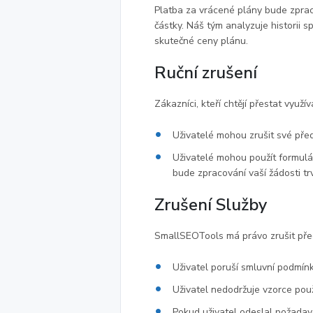
Platba za vrácené plány bude zprac
částky. Náš tým analyzuje historii 
skutečné ceny plánu.
Ruční zrušení
Zákazníci, kteří chtějí přestat využ
Uživatelé mohou zrušit své před
Uživatelé mohou použít formulá
bude zpracování vaší žádosti trv
Zrušení Služby
SmallSEOTools má právo zrušit před
Uživatel poruší smluvní podmínk
Uživatel nedodržuje vzorce po
Pokud uživatel odeslal požada