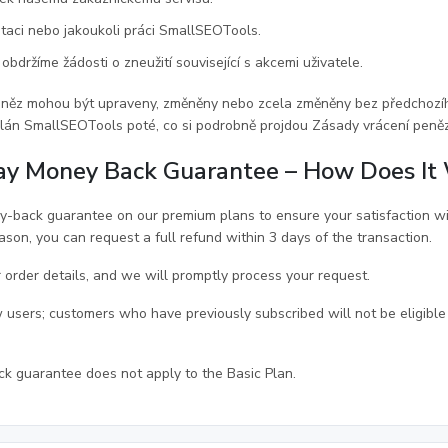
utaci nebo jakoukoli práci SmallSEOTools.
držíme žádosti o zneužití související s akcemi uživatele.
něz mohou být upraveny, změněny nebo zcela změněny bez předchozího
i plán SmallSEOTools poté, co si podrobně projdou Zásady vrácení peněz
ay Money Back Guarantee – How Does It
-back guarantee on our premium plans to ensure your satisfaction wit
son, you can request a full refund within 3 days of the transaction.
 order details, and we will promptly process your request.
w users; customers who have previously subscribed will not be eligibl
k guarantee does not apply to the Basic Plan.