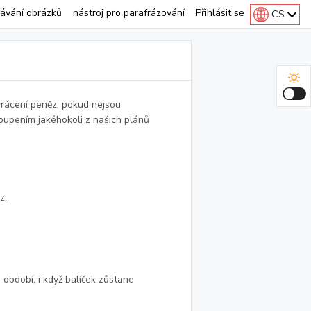
ávání obrázků
nástroj pro parafrázování
Přihlásit se
CS
vrácení peněz, pokud nejsou
oupením jakéhokoli z našich plánů
z.
bdobí, i když balíček zůstane