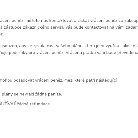
z
ácení peněz, můžete nás kontaktovat a získat vrácení peněz za zakou
š zástupce zákaznického servisu vás bude kontaktovat na vámi zadan
z.
posouzen, aby se zjistila část vašeho plánu, která je nevyužita. Jakmil
lňuje podmínky pro vrácení peněz. Vrácená platba vám bude převedena
ohou požadovat vrácení peněz, mezi které patří následující:
 plány se nevrací žádné peníze.
UŽÍVAJÍ žádné refundace.