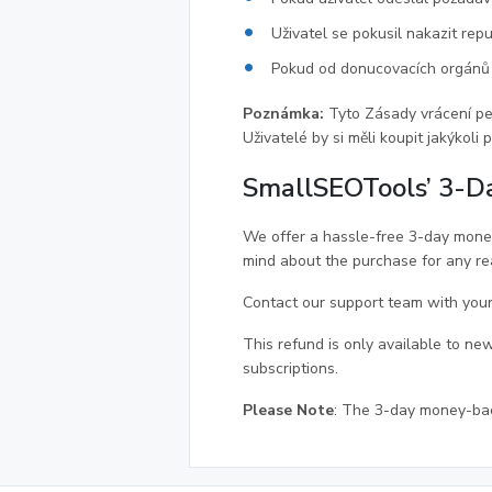
Uživatel se pokusil nakazit rep
Pokud od donucovacích orgánů ob
Poznámka:
Tyto Zásady vrácení pe
Uživatelé by si měli koupit jakýkol
SmallSEOTools’ 3-D
We offer a hassle-free 3-day money
mind about the purchase for any rea
Contact our support team with your
This refund is only available to ne
subscriptions.
Please Note
: The 3-day money-bac