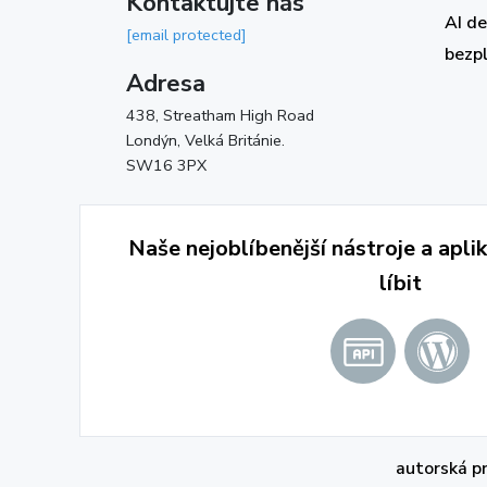
Kontaktujte nás
AI d
[email protected]
bezp
Adresa
438, Streatham High Road
Londýn, Velká Británie.
SW16 3PX
Naše nejoblíbenější nástroje a apl
líbit
autorská 