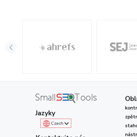
Obl
kontr
Jazyky
zpět
Czech
stah
nástr