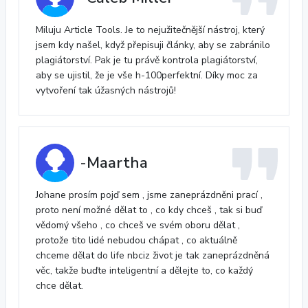
Miluju Article Tools. Je to nejužitečnější nástroj, který
jsem kdy našel, když přepisuji články, aby se zabránilo
plagiátorství. Pak je tu právě kontrola plagiátorství,
aby se ujistil, že je vše h-100perfektní. Díky moc za
vytvoření tak úžasných nástrojů!
-Maartha
Johane prosím pojď sem , jsme zaneprázdněni prací ,
proto není možné dělat to , co kdy chceš , tak si buď
vědomý všeho , co chceš ve svém oboru dělat ,
protože tito lidé nebudou chápat , co aktuálně
chceme dělat do life nbciz život je tak zaneprázdněná
věc, takže buďte inteligentní a dělejte to, co každý
chce dělat.