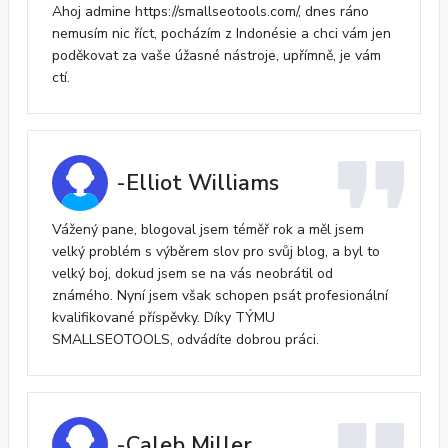
Ahoj admine https://smallseotools.com/, dnes ráno
nemusím nic říct, pocházím z Indonésie a chci vám jen
poděkovat za vaše úžasné nástroje, upřímně, je vám
ctí.
-Elliot Williams
Vážený pane, blogoval jsem téměř rok a měl jsem
velký problém s výběrem slov pro svůj blog, a byl to
velký boj, dokud jsem se na vás neobrátil od
známého. Nyní jsem však schopen psát profesionální
kvalifikované příspěvky. Díky TÝMU
SMALLSEOTOOLS, odvádíte dobrou práci.
-Caleb Miller