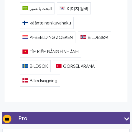
البحث بالصور
이미지 검색
käänteinen kuvahaku
AFBEELDING ZOEKEN
BILDESØK
TÌM KIẾM BẰNG HÌNH ẢNH
BILDSÖK
GÖRSEL ARAMA
Billedsøgning
Pro