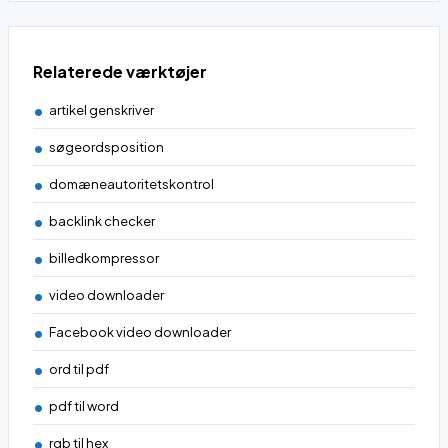
Relaterede værktøjer
artikel genskriver
søgeordsposition
domæneautoritetskontrol
backlink checker
billedkompressor
video downloader
Facebook video downloader
ord til pdf
pdf til word
rgb til hex