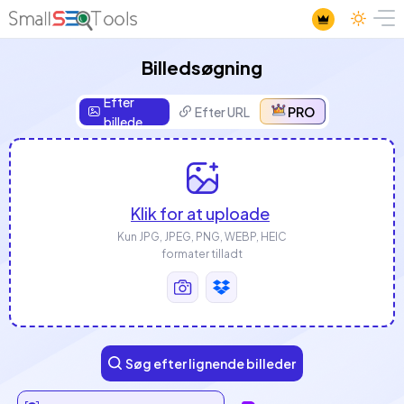
Billedsøgning
Efter
Efter URL
PRO
billede
Klik for at uploade
Kun JPG, JPEG, PNG, WEBP, HEIC
formater tilladt
Søg efter lignende billeder