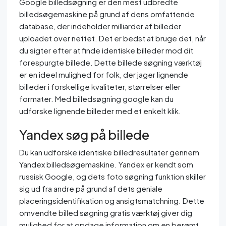
Google billedsøgning er den mest udbredte
billedsøgemaskine på grund af dens omfattende
database, der indeholder milliarder af billeder
uploadet over nettet. Det er bedst at bruge det, når
du sigter efter at finde identiske billeder mod dit
forespurgte billede. Dette billede søgning værktøj
er en ideel mulighed for folk, der jager lignende
billeder i forskellige kvaliteter, størrelser eller
formater. Med billedsøgning google kan du
udforske lignende billeder med et enkelt klik.
Yandex søg på billede
Du kan udforske identiske billedresultater gennem
Yandex billedsøgemaskine. Yandex er kendt som
russisk Google, og dets foto søgning funktion skiller
sig ud fra andre på grund af dets geniale
placeringsidentifikation og ansigtsmatchning. Dette
omvendte billed søgning gratis værktøj giver dig
mulighed for at opdage information om en berømt