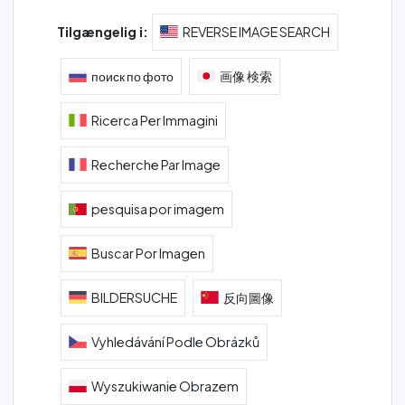
Tilgængelig i:
REVERSE IMAGE SEARCH
поиск по фото
画像 検索
Ricerca Per Immagini
Recherche Par Image
pesquisa por imagem
Buscar Por Imagen
BILDERSUCHE
反向圖像
Vyhledávání Podle Obrázků
Wyszukiwanie Obrazem