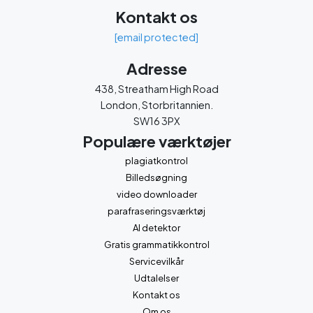
Kontakt os
[email protected]
Adresse
438, Streatham High Road
London, Storbritannien.
SW16 3PX
Populære værktøjer
plagiatkontrol
Billedsøgning
video downloader
parafraseringsværktøj
AI detektor
Gratis grammatikkontrol
Servicevilkår
Udtalelser
Kontakt os
Om os