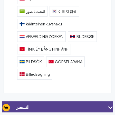
이미지 검색
البحث بالصور
käänteinen kuvahaku
AFBEELDING ZOEKEN
BILDESØK
TÌM KIẾM BẰNG HÌNH ẢNH
BILDSÖK
GÖRSEL ARAMA
Billedsøgning
التسعير