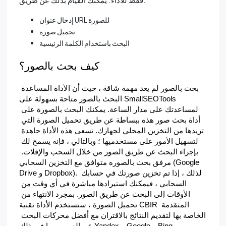
إدخال عنوان URL للصورة
تحميل صورة
البحث باستخدام الكلمة الرئيسية
كيف بحث بالصور؟
بحث بالصور لم يعد مهمة شاقة ، حيث أن الأداة المساعدة 
البحث بالصور متاحة بسهولة على SmallSEOTools 
لمساعدتك على مدار الساعة. يمكنك البحث بالصورة على 
أداة بحث صور هذه ببساطة عن طريق تحميل الصورة التي 
تريدها من التخزين المحلي لجهازك. تسعى هذه الأداة جاهدة 
لتسهيل الأمور على مستخدميها ؛ وبالتالي ، فإنه يسمح لك 
بإجراء البحث عن طريق الصور من خلال السحب والإفلات. 
مرفق بحث بالصوره متوافق مع التخزين السحابي (Google 
Drive و Dropbox). لذلك ، إذا تم تخزين صورتك في حسابك 
السحابي ، فيمكنك استيرادها مباشرة في أي وقت من 
الأوقات إلى البحث عن طريق الصور. بمجرد الانتهاء من 
تحميل الصورة ، ستستخدم الأداة تقنية CBIR المتقدمة 
الخاصة بها لتقديم النتائج بالاقتران مع أفضل محركات البحث 
عن الصور ، بما في ذلك Yandex و Google و Bing.