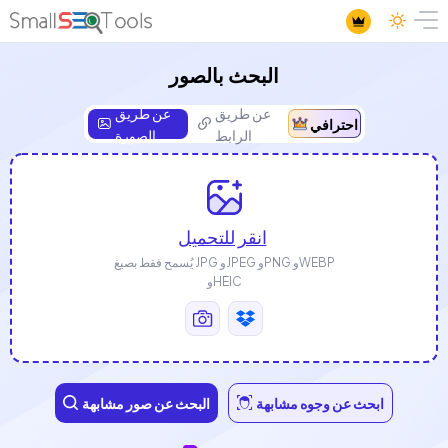
البحث بالصور
عن طريق
عن طريق
احترافي
الرابط
الصورة
انقر للتحميل
يُسمح فقط بصيغ JPG وJPEG وPNG وWEBP
وHEIC
ابحث عن وجوه مشابهة
البحث عن صور مشابهة