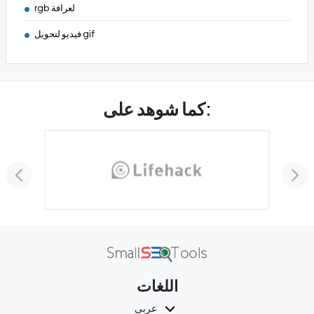
rgb لعرافة
فيديو لتحويل gif
كما شوهد على:
اللغات
عربى