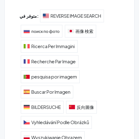
REVERSE IMAGE SEARCH
متوفر في:
поиск по фото
画像 検索
Ricerca Per Immagini
Recherche Par Image
pesquisa por imagem
Buscar Por Imagen
BILDERSUCHE
反向圖像
Vyhledávání Podle Obrázků
Wyszukiwanie Obrazem