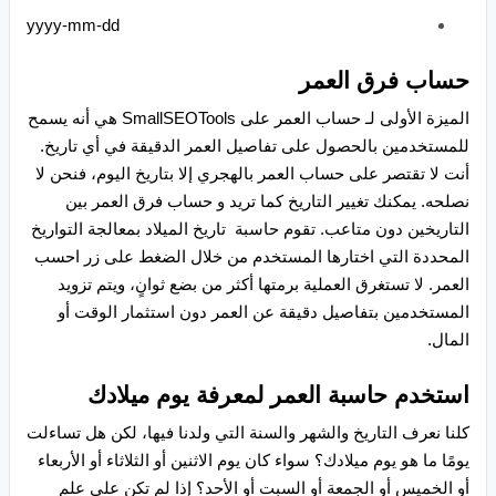
yyyy-mm-dd
حساب فرق العمر
الميزة الأولى لـ حساب العمر على SmallSEOTools هي أنه يسمح
للمستخدمين بالحصول على تفاصيل العمر الدقيقة في أي تاريخ.
أنت لا تقتصر على حساب العمر بالهجري إلا بتاريخ اليوم، فنحن لا
نصلحه. يمكنك تغيير التاريخ كما تريد و حساب فرق العمر بين
التاريخين دون متاعب. تقوم حاسبة تاريخ الميلاد بمعالجة التواريخ
المحددة التي اختارها المستخدم من خلال الضغط على زر احسب
العمر. لا تستغرق العملية برمتها أكثر من بضع ثوانٍ، ويتم تزويد
المستخدمين بتفاصيل دقيقة عن العمر دون استثمار الوقت أو
المال.
استخدم حاسبة العمر لمعرفة يوم ميلادك
كلنا نعرف التاريخ والشهر والسنة التي ولدنا فيها، لكن هل تساءلت
يومًا ما هو يوم ميلادك؟ سواء كان يوم الاثنين أو الثلاثاء أو الأربعاء
أو الخميس أو الجمعة أو السبت أو الأحد؟ إذا لم تكن على علم