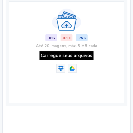
.JPG
.JPEG
.PNG
Até 20 imagens, máx. 5 MB cada
Carregue seus arquivos