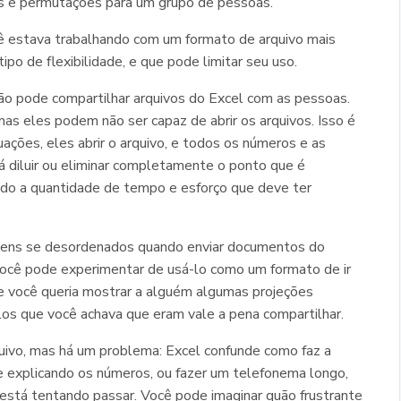
os e permutações para um grupo de pessoas.
ê estava trabalhando com um formato de arquivo mais
po de flexibilidade, e que pode limitar seu uso.
não pode compartilhar arquivos do Excel com as pessoas.
as eles podem não ser capaz de abrir os arquivos. Isso é
ações, eles abrir o arquivo, e todos os números e as
rá diluir ou eliminar completamente o ponto que é
do a quantidade de tempo e esforço que deve ter
gens se desordenados quando enviar documentos do
 você pode experimentar de usá-lo como um formato de ir
e você queria mostrar a alguém algumas projeções
ulos que você achava que eram vale a pena compartilhar.
uivo, mas há um problema: Excel confunde como faz a
 e explicando os números, ou fazer um telefonema longo,
está tentando passar. Você pode imaginar quão frustrante