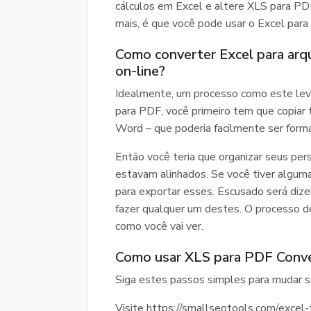
cálculos em Excel e altere XLS para P
mais, é que você pode usar o Excel para
Como converter Excel para ar
on-line?
Idealmente, um processo como este leva
para PDF, você primeiro tem que copia
Word – que poderia facilmente ser for
Então você teria que organizar seus per
estavam alinhados. Se você tiver alguma 
para exportar esses. Escusado será dizer
fazer qualquer um destes. O processo de
como você vai ver.
Como usar XLS para PDF Conve
Siga estes passos simples para mudar s
Visite https://smallseotools.com/excel-t