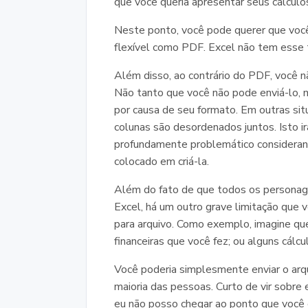
que você queria apresentar seus cálcul
Neste ponto, você pode querer que voc
flexível como PDF. Excel não tem esse ti
Além disso, ao contrário do PDF, você 
Não tanto que você não pode enviá-lo, m
por causa de seu formato. Em outras situ
colunas são desordenados juntos. Isto i
profundamente problemático consideran
colocado em criá-la.
Além do fato de que todos os persona
Excel, há um outro grave limitação que
para arquivo. Como exemplo, imagine qu
financeiras que você fez; ou alguns cálc
Você poderia simplesmente enviar o arq
maioria das pessoas. Curto de vir sobre
eu não posso chegar ao ponto que você 