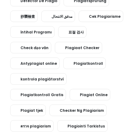
Detector De Plagio
Plagiatsprüfung
抄襲檢查
مدقق الانتحال
Cek Plagiarisme
İntihal Programı
표절 검사
Check đạo văn
Plagiaat Checker
Antyplagiat online
Plagiatkontroll
kontrola plagiátorství
Plagiatkontroll Gratis
Plagiat Online
Plagiat tjek
Checker Ng Plagiarism
ตรวจ plagiarism
Plagiointi Tarkistus