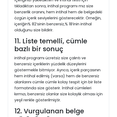
İçeriğinizi yükledikten ve intihal testi için
tıkladıktan sonra, intihal programı mız size
benzerlik oranını, hem intihal hem de belgedeki
özgün içerik seviyelerini gösterecektir. Örneğin,
içeriğin% 82’sinin benzersiz,% 18’inin intihal
olduğunu size bildirir.
11. Liste temelli, cümle
bazlı bir sonuç
intihal programı ücretsiz size çalıntı ve
benzersiz içeriklerin yüzdelik düzeylerini
göstermekle bitmiyor. Ayrıca, içerik parçasının
hem intihal edilmiş (varsa) hem de benzersiz
alanlarını cümle cümle kolay tespit için bir liste
formatında size gösterir. İntihal cümleleri
kırmızı, benzersiz olanlar size kolaylık olması için
yeşil renkle gösterilmiştir.
12. Vurgulanan belge