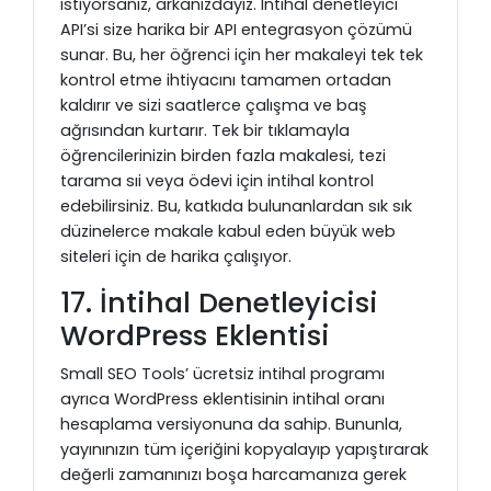
istiyorsanız, arkanızdayız. Intihal denetleyici
API’si size harika bir API entegrasyon çözümü
sunar. Bu, her öğrenci için her makaleyi tek tek
kontrol etme ihtiyacını tamamen ortadan
kaldırır ve sizi saatlerce çalışma ve baş
ağrısından kurtarır. Tek bir tıklamayla
öğrencilerinizin birden fazla makalesi, tezi
tarama sıi veya ödevi için intihal kontrol
edebilirsiniz. Bu, katkıda bulunanlardan sık sık
düzinelerce makale kabul eden büyük web
siteleri için de harika çalışıyor.
17. İntihal Denetleyicisi
WordPress Eklentisi
Small SEO Tools’ ücretsiz intihal programı
ayrıca WordPress eklentisinin intihal oranı
hesaplama versiyonuna da sahip. Bununla,
yayınınızın tüm içeriğini kopyalayıp yapıştırarak
değerli zamanınızı boşa harcamanıza gerek