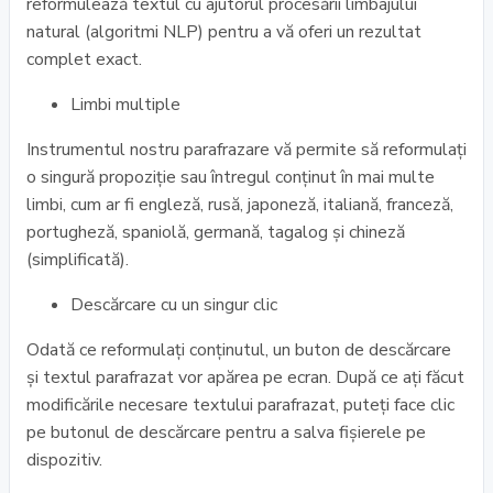
reformulează textul cu ajutorul procesării limbajului
natural (algoritmi NLP) pentru a vă oferi un rezultat
complet exact.
Limbi multiple
Instrumentul nostru parafrazare vă permite să reformulați
o singură propoziție sau întregul conținut în mai multe
limbi, cum ar fi engleză, rusă, japoneză, italiană, franceză,
portugheză, spaniolă, germană, tagalog și chineză
(simplificată).
Descărcare cu un singur clic
Odată ce reformulați conținutul, un buton de descărcare
și textul parafrazat vor apărea pe ecran. După ce ați făcut
modificările necesare textului parafrazat, puteți face clic
pe butonul de descărcare pentru a salva fișierele pe
dispozitiv.