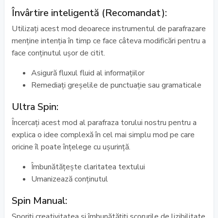
Învârtire inteligentă (Recomandat):
Utilizați acest mod deoarece instrumentul de parafrazare
menține intenția în timp ce face câteva modificări pentru a
face conținutul ușor de citit.
Asigură fluxul fluid al informațiilor
Remediați greșelile de punctuație sau gramaticale
Ultra Spin:
Încercați acest mod al parafraza torului nostru pentru a
explica o idee complexă în cel mai simplu mod pe care
oricine îl poate înțelege cu ușurință.
Îmbunătățește claritatea textului
Umanizează conținutul
Spin Manual:
Sporiți creativitatea și îmbunătățiți scorurile de lizibilitate