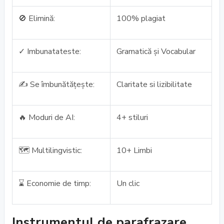
🚫 Elimină:
100% plagiat
✓ Imbunatateste:
Gramatică și Vocabular
✍️ Se îmbunătățește:
Claritate si lizibilitate
🔥 Moduri de AI:
4+ stiluri
🗺️ Multilingvistic:
10+ Limbi
⌛ Economie de timp:
Un clic
Instrumentul de parafrazare