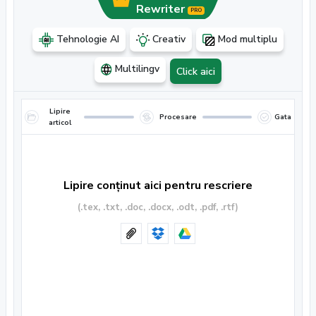
Rewriter
PRO
Tehnologie AI
Creativ
Mod multiplu
Multilingv
Click aici
Lipire
Procesare
Gata
articol
Lipire conținut aici pentru rescriere
(.tex, .txt, .doc, .docx, .odt, .pdf, .rtf)