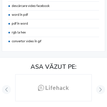
descărcare video facebook
word în pdf
pdf în word
rgb la hex
convertor video în gif
ASA VĂZUT PE: