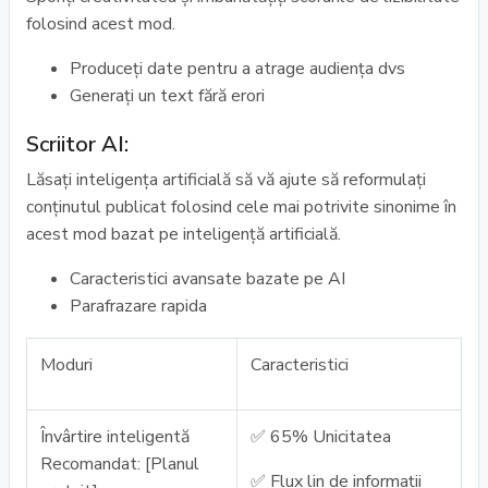
folosind acest mod.
Produceți date pentru a atrage audiența dvs
Generați un text fără erori
Scriitor AI:
Lăsaţi inteligenţa artificială să vă ajute să reformulaţi
conţinutul publicat folosind cele mai potrivite sinonime în
acest mod bazat pe inteligenţă artificială.
Caracteristici avansate bazate pe AI
Parafrazare rapida
Moduri
Caracteristici
Învârtire inteligentă
✅ 65% Unicitatea
Recomandat: [Planul
✅ Flux lin de informații