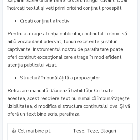
să parafrazare online fără a tasta un singur cuvânt. Doar
încărcați textul și veți primi oricând conținut proaspăt.
Creați conținut atractiv
Pentru a atrage atenția publicului, conținutul trebuie să
aibă vocabularul adecvat, tonuri excelente și stiluri
captivante. Instrumentul nostru de parafrazare poate
oferi conținut excepțional care atrage în mod eficient
atenția publicului vizat.
Structură îmbunătățită a propozițiilor
Refrazare manuală dăunează lizibilității. Cu toate
acestea, acest rescriere text nu numai că îmbunătățește
lizibilitatea, ci modifică și structura conținutului dvs. Și vă
oferă un text bine scris, parafraza.
👍 Cel mai bine pt:
Tese, Teze, Bloguri