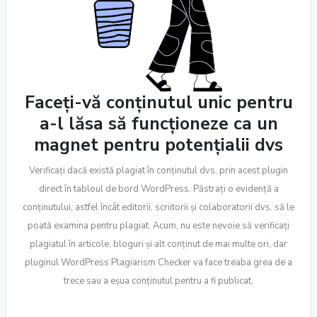
Faceți-vă conținutul unic pentru
a-l lăsa să funcționeze ca un
magnet pentru potențialii dvs
Verificați dacă există plagiat în conținutul dvs. prin acest plugin
direct în tabloul de bord WordPress. Păstrați o evidență a
conținutului, astfel încât editorii, scriitorii și colaboratorii dvs. să le
poată examina pentru plagiat. Acum, nu este nevoie să verificați
plagiatul în articole, bloguri și alt conținut de mai multe ori, dar
pluginul WordPress Plagiarism Checker va face treaba grea de a
trece sau a eșua conținutul pentru a fi publicat.