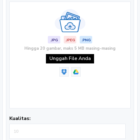
.JPG
.JPEG
.PNG
Hingga 20 gambar, maks 5 MB masing-masing
Unggah File Anda
Kualitas: