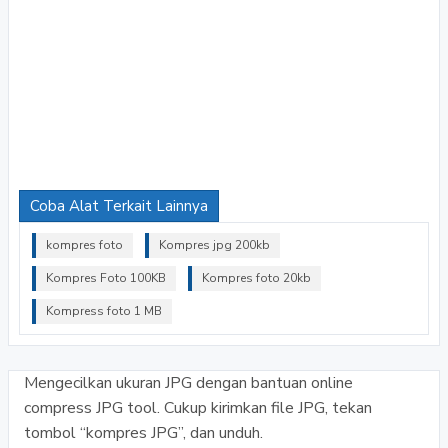
Coba Alat Terkait Lainnya
kompres foto
Kompres jpg 200kb
Kompres Foto 100KB
Kompres foto 20kb
Kompress foto 1 MB
Mengecilkan ukuran JPG dengan bantuan online
compress JPG tool. Cukup kirimkan file JPG, tekan
tombol “kompres JPG”, dan unduh.