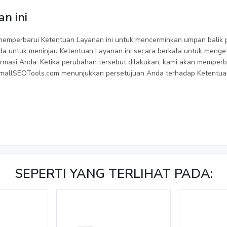
n ini
memperbarui Ketentuan Layanan ini untuk mencerminkan umpan balik
 untuk meninjau Ketentuan Layanan ini secara berkala untuk menge
rmasi Anda. Ketika perubahan tersebut dilakukan, kami akan memperba
mallSEOTools.com menunjukkan persetujuan Anda terhadap Ketentuan
SEPERTI YANG TERLIHAT PADA: