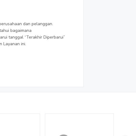
 perusahaan dan pelanggan.
tahui bagaimana
rui tanggal “Terakhir Diperbarui”
 Layanan ini.