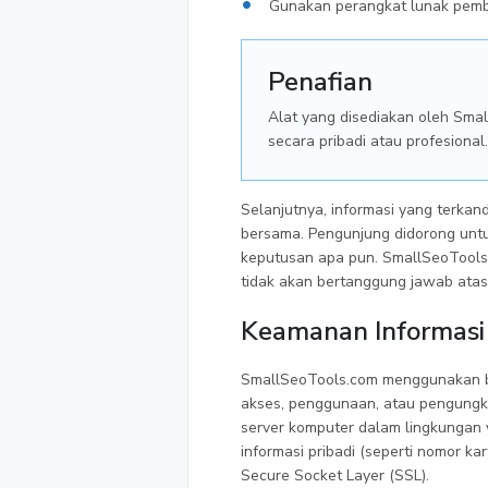
Gunakan perangkat lunak pembl
Penafian
Alat yang disediakan oleh Sm
secara pribadi atau profesional.
Selanjutnya, informasi yang terka
bersama. Pengunjung didorong unt
keputusan apa pun. SmallSeoTools.
tidak akan bertanggung jawab atas 
Keamanan Informasi
SmallSeoTools.com menggunakan be
akses, penggunaan, atau pengungk
server komputer dalam lingkungan 
informasi pribadi (seperti nomor kar
Secure Socket Layer (SSL).