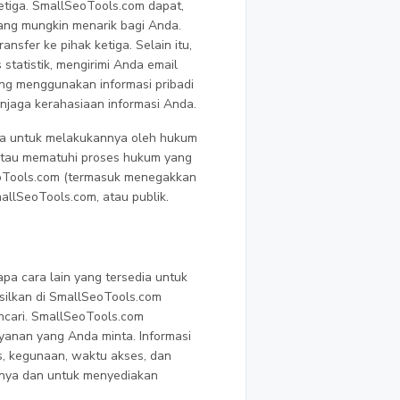
tiga. SmallSeoTools.com dapat,
ang mungkin menarik bagi Anda.
ansfer ke pihak ketiga. Selain itu,
tatistik, mengirimi Anda email
ang menggunakan informasi pribadi
njaga kerahasiaan informasi Anda.
nta untuk melakukannya oleh hukum
 atau mematuhi proses hukum yang
SeoTools.com (termasuk menegakkan
allSeoTools.com, atau publik.
a cara lain yang tersedia untuk
asilkan di SmallSeoTools.com
encari. SmallSeoTools.com
anan yang Anda minta. Informasi
us, kegunaan, waktu akses, dan
nnya dan untuk menyediakan