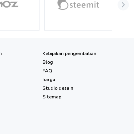
n
Kebijakan pengembalian
Blog
FAQ
harga
Studio desain
Sitemap