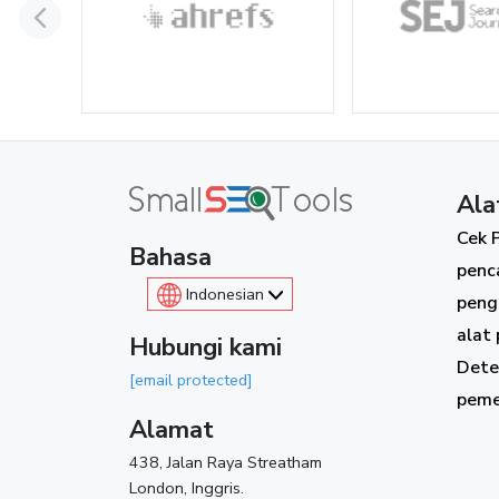
Ala
Cek 
Bahasa
penc
Indonesian
peng
alat 
Hubungi kami
Dete
[email protected]
peme
Alamat
438, Jalan Raya Streatham
London, Inggris.