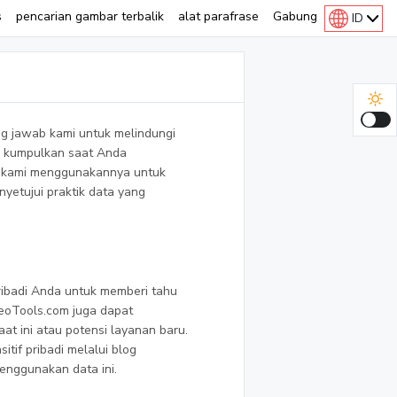
s
pencarian gambar terbalik
alat parafrase
Gabung
ID
g jawab kami untuk melindungi
mi kumpulkan saat Anda
a kami menggunakannya untuk
etujui praktik data yang
ribadi Anda untuk memberi tahu
SeoTools.com juga dapat
t ini atau potensi layanan baru.
tif pribadi melalui blog
nggunakan data ini.