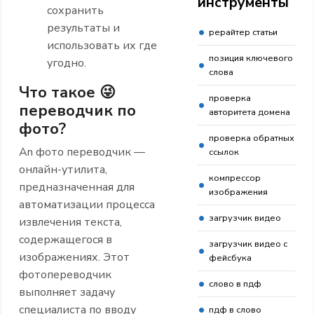
инструменты
сохранить
результаты и
рерайтер статьи
использовать их где
позиция ключевого
угодно.
слова
Что такое 😜
проверка
переводчик по
авторитета домена
фото?
проверка обратных
An фото переводчик —
ссылок
онлайн-утилита,
компрессор
предназначенная для
изображения
автоматизации процесса
загрузчик видео
извлечения текста,
содержащегося в
загрузчик видео с
изображениях. Этот
фейсбука
фотопереводчик
слово в пдф
выполняет задачу
специалиста по вводу
пдф в слово