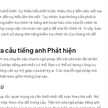
ất phổ biến. Sự thiếu hiểu biết hoặc thiếu chú ý đến việc viết sai
 đến sự hiểu lầm khi viết. Tuy nhiên, bạn không cần phải lo
g kiểm tra chính tả tiếng anh hoàn hảo cho sửa lỗi chính tả.
ng cung cấp cho bạn các gợi ý để sửa lỗi chính tả. Vì vậy, bạn
 cách sử dụng tính năng kiểm tra chính tả của chúng tôi để
ửa câu tiếng anh Phát hiện
ểm tra chuyên sâu check ngữ pháp đối với văn bản đã tải lên
ữ pháp tiếng anh nhất có thể. Bạn có thể sử dụng công cụ
ng cần sự trợ giúp của bất kỳ ai. Các loại lỗi ngữ pháp mà
t hiện bao gồm những loại sau.
từ
 tắc quan trọng và cần thiết nhất để tuân theo khi viết. Nó
 hợp theo chủ đề trong câu. Tiện ích sửa ngữ pháp tiếng anh
rong văn bản của bạn và giúp bạn thực hiện check ngữ pháp dễ