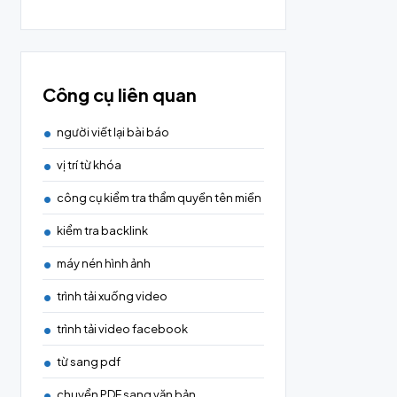
Công cụ liên quan
người viết lại bài báo
vị trí từ khóa
công cụ kiểm tra thẩm quyền tên miền
kiểm tra backlink
máy nén hình ảnh
trình tải xuống video
trình tải video facebook
từ sang pdf
chuyển PDF sang văn bản