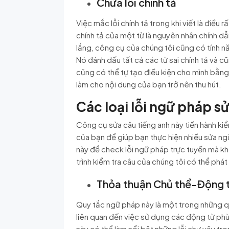
Chữa lỗi chính tả
Việc mắc lỗi chính tả trong khi viết là điều r
chính tả của một từ là nguyên nhân chính dẫn
lắng, công cụ của chúng tôi cũng có tính năn
Nó đánh dấu tất cả các từ sai chính tả và cũ
cũng có thể tự tạo điều kiện cho mình bằng
làm cho nội dung của bạn trở nên thu hút.
Các loại lỗi ngữ pháp s
Công cụ sửa câu tiếng anh này tiến hành ki
của bạn để giúp bạn thực hiện nhiều sửa ng
này để check lỗi ngữ pháp trực tuyến mà khô
trình kiểm tra câu của chúng tôi có thể phá
Thỏa thuận Chủ thể-Động 
Quy tắc ngữ pháp này là một trong những quy
liên quan đến việc sử dụng các động từ phù
này có thể làm nổi bật những lỗi như vậy t