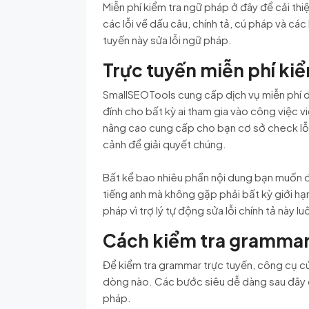
Miễn phí kiểm tra ngữ pháp ở đây để cải thi
các lỗi về dấu câu, chính tả, cú pháp và các
tuyến này sửa lỗi ngữ pháp.
Trực tuyến miễn phí ki
SmallSEOTools cung cấp dịch vụ miễn phí dựa
đính cho bất kỳ ai tham gia vào công việc v
nâng cao cung cấp cho bạn cơ sở check lỗi 
cảnh để giải quyết chúng.
Bất kể bao nhiêu phần nội dung bạn muốn đọ
tiếng anh mà không gặp phải bất kỳ giới hạn
pháp vì trợ lý tự động sửa lỗi chính tả này
Cách kiểm tra grammar
Để kiểm tra grammar trực tuyến, công cụ củ
dòng nào. Các bước siêu dễ dàng sau đây c
pháp.