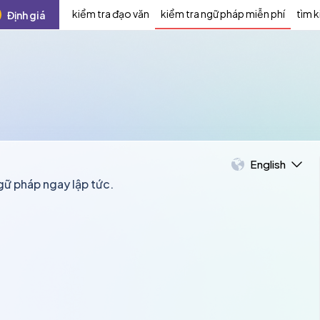
kiểm tra đạo văn
kiểm tra ngữ pháp miễn phí
tìm 
Định giá
English