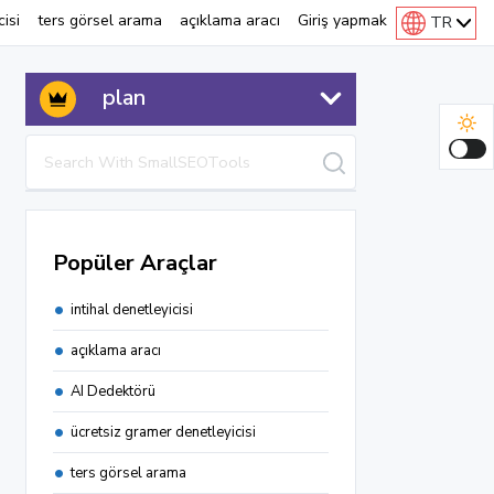
isi
ters görsel arama
açıklama aracı
Giriş yapmak
TR
plan
Popüler Araçlar
intihal denetleyicisi
açıklama aracı
AI Dedektörü
ücretsiz gramer denetleyicisi
Tiktok İndirici
ters görsel arama