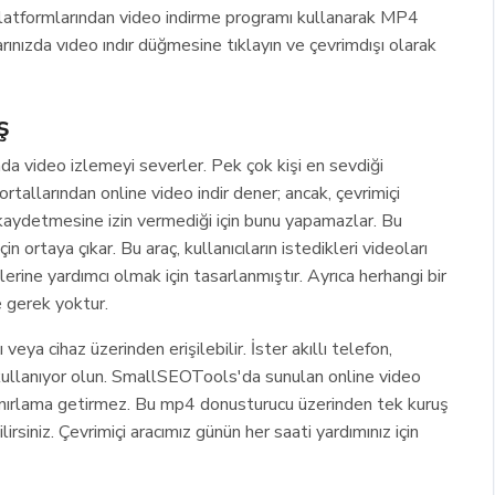
platformlarından video indirme programı kullanarak MP4
arınızda vıdeo ındır düğmesine tıklayın ve çevrimdışı olarak
ş
nda video izlemeyi severler. Pek çok kişi en sevdiği
ortallarından online video indir dener; ancak, çevrimiçi
eo kaydetmesine izin vermediği için bunu yapamazlar. Bu
n ortaya çıkar. Bu araç, kullanıcıların istedikleri videoları
ine yardımcı olmak için tasarlanmıştır. Ayrıca herhangi bir
 gerek yoktur.
veya cihaz üzerinden erişilebilir. İster akıllı telefon,
 kullanıyor olun. SmallSEOTools'da sunulan online video
 sınırlama getirmez. Bu mp4 donusturucu üzerinden tek kuruş
rsiniz. Çevrimiçi aracımız günün her saati yardımınız için