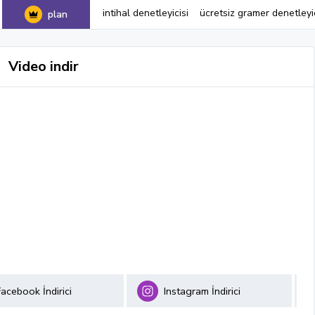
intihal denetleyicisi
ücretsiz gramer denetleyic
plan
Video indir
Facebook İndirici
Instagram İndirici