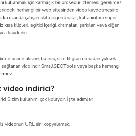
acını kullanmak için karmaşık bir prosedür izlemesi gerekmez.
zerindeki herhangi bir web sitesinden video kaydetmesine
ka ucunda çalışan akıllı algoritmalar, kullanıcılara süper
kısa klipleri, eğitici içeriği, dramaları, şarkıları veya diğer
ayca kaydedin.
irme online aksine, bu araç size filigran olmadan yüksek
ıyla sağlanan vido indir SmallSEOTools veya başka herhangi
çermez.
 video indirici?
ici Bizim kullanımı çok kolaydır. İşte adımlar:
iz videonun URL'sini kopyalamak.