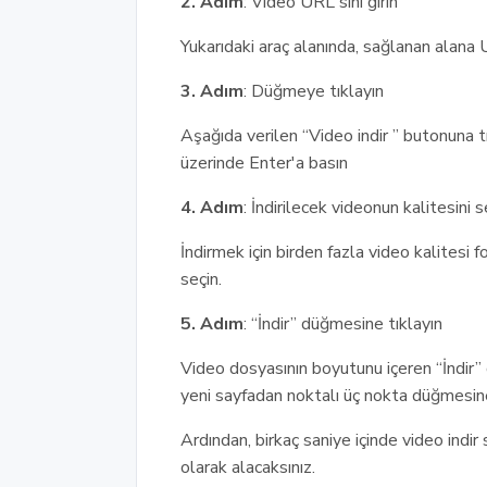
2. Adım
: Video URL'sini girin
Yukarıdaki araç alanında, sağlanan alana U
3. Adım
: Düğmeye tıklayın
Aşağıda verilen “Video indir ” butonuna 
üzerinde Enter'a basın
4. Adım
: İndirilecek videonun kalitesini s
İndirmek için birden fazla video kalitesi 
seçin.
5. Adım
: “İndir” düğmesine tıklayın
Video dosyasının boyutunu içeren “İndir” 
yeni sayfadan noktalı üç nokta düğmesine 
Ardından, birkaç saniye içinde video indir 
olarak alacaksınız.