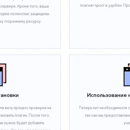
плагиат прост и удобен. П
 сервере. Кроме того, ваша
тформе полностью защищены.
му стороннему ресурсу.
тановки
Использование 
ли весь процесс проверки на
Теперь нет необходимости с
ановить плагин. После того,
так как мы предоставляе
ам нужно будет добавить
уче