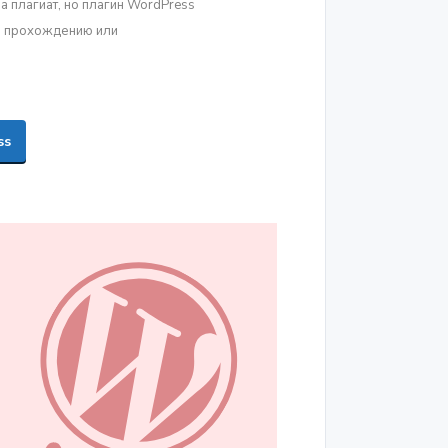
на плагиат, но плагин WordPress
по прохождению или
ss