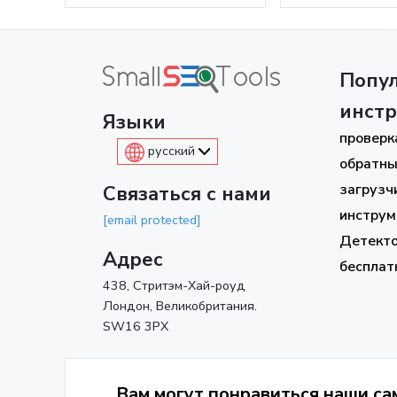
Попу
инст
Языки
проверк
русский
обратны
загрузч
Связаться с нами
инструм
[email protected]
Детект
Адрес
бесплат
438, Стритэм-Хай-роуд
Лондон, Великобритания.
SW16 3PX
Вам могут понравиться наши с