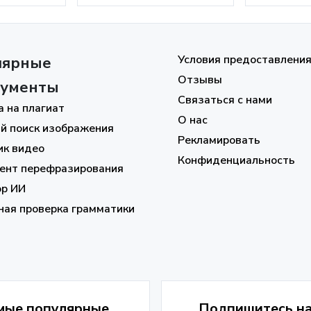
Условия предоставления
лярные
Отзывы
рументы
Связаться с нами
а на плагиат
О нас
й поиск изображения
Рекламировать
ик видео
Конфиденциальность
ент перефразирования
ор ИИ
ная проверка грамматики
амые популярные
Подпишитесь на 