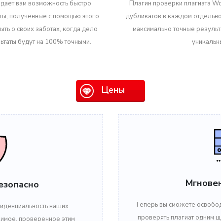
 дает вам возможность быстро
Плагин проверки плагиата Wo
аты, полученные с помощью этого
дубликатов в каждом отдельно
ть о своих заботах, когда дело
максимально точные результа
льтаты будут на 100% точными.
уникальн
Цены
Мгнове
езопасно
Теперь вы сможете освободи
иденциальность наших
проверять плагиат одним 
имое, проверенное этим