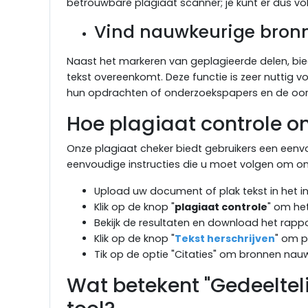
betrouwbare plagiaat scanner; je kunt er dus vo
Vind nauwkeurige bronn
Naast het markeren van geplagieerde delen, b
tekst overeenkomt. Deze functie is zeer nuttig
hun opdrachten of onderzoekspapers en de oors
Hoe plagiaat controle on
Onze plagiaat cheker biedt gebruikers een eenv
eenvoudige instructies die u moet volgen om onl
Upload uw document of plak tekst in het in
Klik op de knop "
plagiaat controle
" om het
Bekijk de resultaten en download het rappo
Klik op de knop "
Tekst herschrijven
" om p
Tik op de optie "Citaties" om bronnen nauw
Wat betekent "Gedeelteli