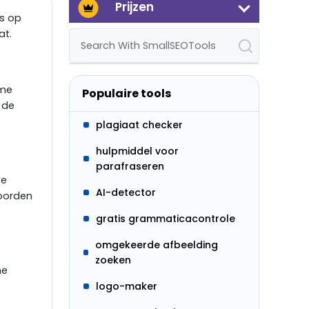
Prijzen
ns op
at.
ime
Populaire tools
 de
plagiaat checker
hulpmiddel voor
parafraseren
te
AI-detector
woorden
gratis grammaticacontrole
omgekeerde afbeelding
zoeken
me
logo-maker