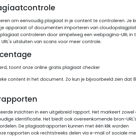
agiaatcontrole
eren om eenvoudig plagiaat in je content te controleren. Je k
af je apparaat of documenten importeren van cloudopslagpla
e plagiaat controleren door simpelweg een webpagina-URL in 
 URL's uitsluiten van scans voor meer controle.
rcentage
erd, toont onze online gratis plagiaat checker
ke content in het document. Zo kun je bijvoorbeeld zien dat 
trapporten
leerde inzichten in een uitgebreid rapport. Het markeert zowel
oudige identificatie. Het biedt ook overeenkomende bron-URL's
eoordelen. De plagiaatrapporten kunnen met één klik worden
e rapporten ook rechtstreeks delen via e-mail of sociale me