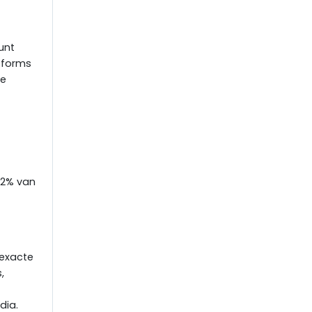
unt
tforms
te
82% van
 exacte
,
dia.