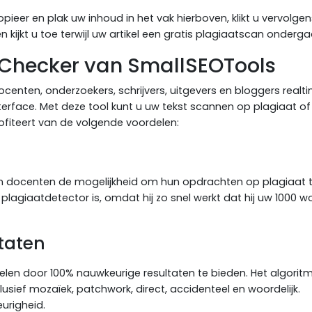
pieer en plak uw inhoud in het vak hierboven, klikt u vervolge
 kijkt u toe terwijl uw artikel een gratis plagiaatscan onderga
 Checker van SmallSEOTools
centen, onderzoekers, schrijvers, uitgevers en bloggers realt
nterface. Met deze tool kunt u uw tekst scannen op plagiaat of
 profiteert van de volgende voordelen:
en docenten de mogelijkheid om hun opdrachten op plagiaat 
plagiaatdetector is, omdat hij zo snel werkt dat hij uw 1000 
taten
elen door 100% nauwkeurige resultaten te bieden. Het algorit
lusief mozaïek, patchwork, direct, accidenteel en woordelijk.
urigheid.