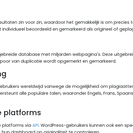
ultaten zin voor zin, waardoor het gemakkelijk is om precies t
t individueel beoordeeld en gemarkeerd als origineel of gepla
tgebreide database met miljarden webpagina's. Deze uitgebre
te spoor van duplicatie wordt opgemerkt en gemarkeerd.
ng
gebruikers wereldwijd vanwege de mogelijkheid om plagiaattes
rsteunt alle populaire talen, waaronder Engels, Frans, Spaans
e platforms
e platforms via
API
. WordPress-gebruikers kunnen ook een spe
hun dashboard op originaliteit te controleren.