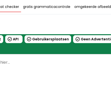
aat checker
gratis grammaticacontrole
omgekeerde afbeeld
t
API
Gebruikersplaatsen
Geen Advertenti