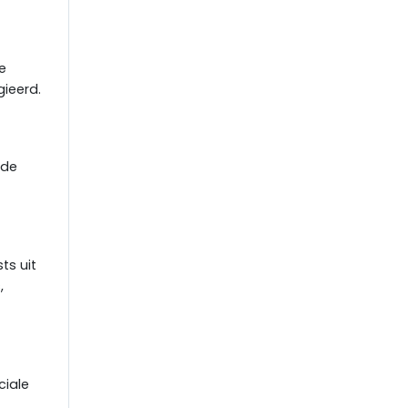
e
gieerd.
ide
ts uit
,
ciale