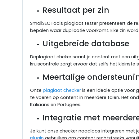
Resultaat per zin
SmallSEOTools plagiaat tester presenteert de res
bepalen waar duplicatie voorkomt. Elke zin word
Uitgebreide database
Deplagiaat cheker scant je content met een ui
kruiscontrole zorgt ervoor dat zelfs het kleins
Meertalige ondersteuni
Onze
plagiaat checker
is een ideale optie voor 
te voeren op content in meerdere talen. Het onde
Italiaans en Portugees.
Integratie met meerder
Je kunt onze checker naadloos integreren met j
plugin
gebruiken om content rechtstreeks vanuit 