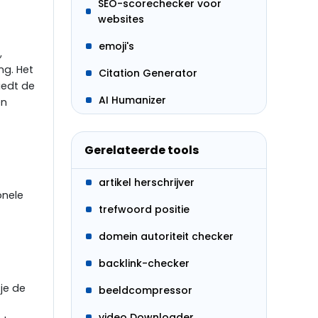
SEO-scorechecker voor
websites
emoji's
,
ng. Het
Citation Generator
iedt de
AI Humanizer
en
Gerelateerde tools
artikel herschrijver
onele
trefwoord positie
domein autoriteit checker
backlink-checker
 je de
beeldcompressor
video Downloader