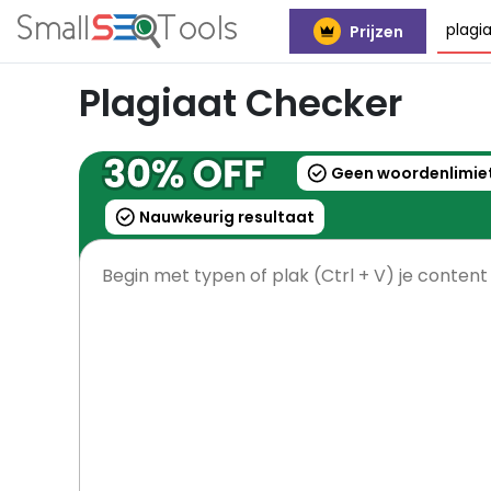
plagi
Prijzen
Plagiaat Checker
Geen woordenlimie
Nauwkeurig resultaat