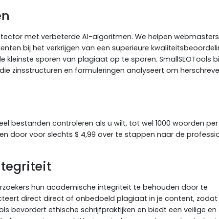
en
tector met verbeterde AI-algoritmen. We helpen webmasters
en bij het verkrijgen van een superieure kwaliteitsbeoordeli
e kleinste sporen van plagiaat op te sporen. SmallSEOTools b
die zinsstructuren en formuleringen analyseert om herschrev
eel bestanden controleren als u wilt, tot wel 1000 woorden per
en door voor slechts $ 4,99 over te stappen naar de professi
egriteit
rzoekers hun academische integriteit te behouden door te
cteert direct direct of onbedoeld plagiaat in je content, zodat
 bevordert ethische schrijfpraktijken en biedt een veilige en