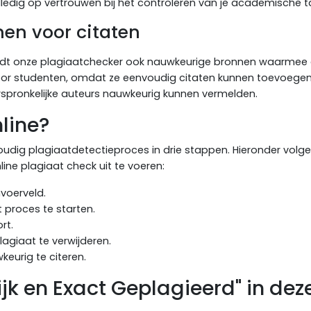
lledig op vertrouwen bij het controleren van je academische t
en voor citaten
iedt onze plagiaatchecker ook nauwkeurige bronnen waarmee
 voor studenten, omdat ze eenvoudig citaten kunnen toevoege
pronkelijke auteurs nauwkeurig kunnen vermelden.
line?
oudig plagiaatdetectieproces in drie stappen. Hieronder volg
ine plagiaat check uit te voeren:
voerveld.
 proces te starten.
rt.
lagiaat te verwijderen.
keurig te citeren.
jk en Exact Geplagieerd" in dez