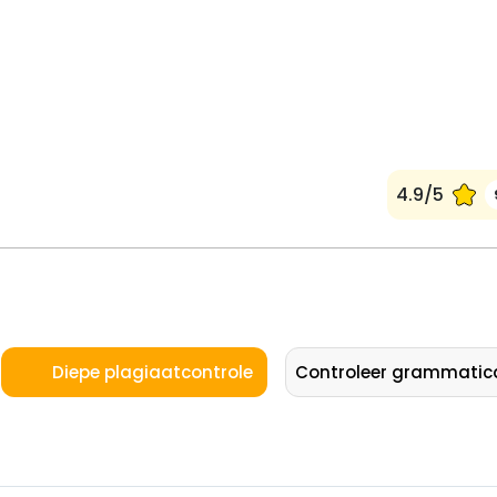
4.9/5
Diepe plagiaatcontrole
Controleer grammatic