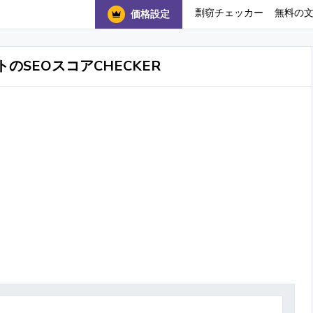
剽窃チェッカー
無料の
価格設定
のSEOスコアCHECKER