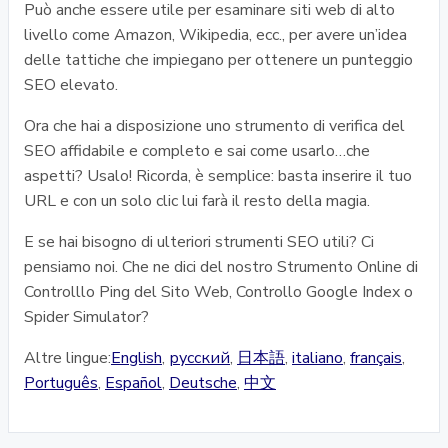
Può anche essere utile per esaminare siti web di alto
livello come Amazon, Wikipedia, ecc., per avere un’idea
delle tattiche che impiegano per ottenere un punteggio
SEO elevato.
Ora che hai a disposizione uno strumento di verifica del
SEO affidabile e completo e sai come usarlo…che
aspetti? Usalo! Ricorda, è semplice: basta inserire il tuo
URL e con un solo clic lui farà il resto della magia.
E se hai bisogno di ulteriori strumenti SEO utili? Ci
pensiamo noi. Che ne dici del nostro Strumento Online di
Controlllo Ping del Sito Web, Controllo Google Index o
Spider Simulator?
Altre lingue:
English
,
русский
,
日本語
,
italiano
,
français
,
Português
,
Español
,
Deutsche
,
中文