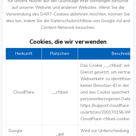
für unsere Nutzer auf der Grundlage ihrer vorherigen Besuche
auf unserer Website und anderen Websites. Wenn Sie die
Verwendung des DART-Cookies ablehnen möchten, können Sie
dies tun, indem Sie die Datenschutzrichtlinie von Google Ad and
Content Network besuchen.
Cookies, die wir verwenden
Herkunft
Plätzchen
Beschreibun
Das Cookie „__cfduid“ wird 
Dienst gesetzt, um vertrau
Webverkehr zu identifizieren
keiner Benutzer-ID in der
CloudFlare
__cfduid
und das Cookie speichert au
personenbezogenen Daten.
https://support.cloudflare.co
us/articles/200170156-What
CloudFlare-cfduid-cookie-do
Google
Wird zur Unterscheidung vo
_gid