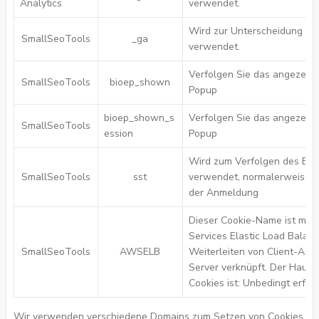
Analytics
verwendet.
Wird zur Unterscheidung vo
SmallSeoTools
_ga
verwendet.
Verfolgen Sie das angezeig
SmallSeoTools
bioep_shown
Popup
bioep_shown_s
Verfolgen Sie das angezeig
SmallSeoTools
ession
Popup
Wird zum Verfolgen des Ben
SmallSeoTools
sst
verwendet, normalerweise z
der Anmeldung
Dieser Cookie-Name ist mit
Services Elastic Load Balan
SmallSeoTools
AWSELB
Weiterleiten von Client-Anf
Server verknüpft. Der Haup
Cookies ist: Unbedingt erford
Wir verwenden verschiedene Domains zum Setzen von Cookies,