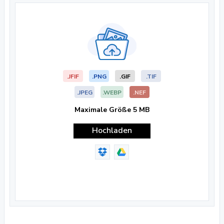
.JFIF
.PNG
.GIF
.TIF
.JPEG
.WEBP
.NEF
Maximale Größe 5 MB
Hochladen