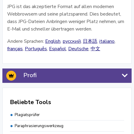
JPG ist das akzeptierte Format auf allen modernen
Webbrowsern und seine platzsparend. Dies bedeutet,
dass JPG-Dateien Anbringen weniger Platz nehmen, um
E-Mail und schneller übertragen werden.
Andere Sprachen:
English
,
русский
,
日本語
,
italiano
,
français
,
Português
,
Español
,
Deutsche
,
中文
Profi
Beliebte Tools
Plagiatsprüfer
Paraphrasierungswerkzeug