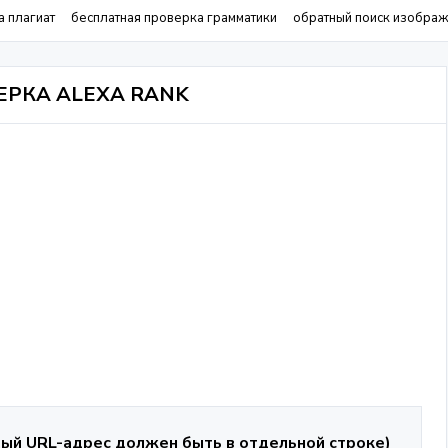
а плагиат
бесплатная проверка грамматики
обратный поиск изобра
ЕРКА ALEXA RANK
ый URL-адрес должен быть в отдельной строке)