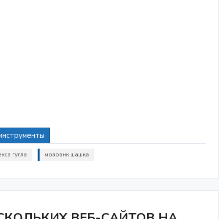
инструменты
кса гугла
мозранк шашка
СКОЛЬКИХ ВЕБ-САЙТОВ НА