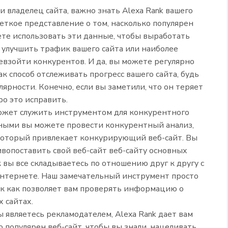
и владелец сайта, важно знать Alexa Rank вашего
 четкое представление о том, насколько популярен
ете использовать эти данные, чтобы выработать
 улучшить трафик вашего сайта или наиболее
евзойти конкурентов. И да, вы можете регулярно
ак способ отслеживать прогресс вашего сайта, будь
лярности. Конечно, если вы заметили, что он теряет
о это исправить.
может служить инструментом для конкурентного
анными вы можете провести конкурентный анализ,
который привлекает конкурирующий веб-сайт. Вы
вопоставить свой веб-сайт веб-сайту основных
к вы все складываетесь по отношению друг к другу с
интернете. Наш замечательный инструмент просто
так как позволяет вам проверять информацию о
х сайтах.
 являетесь рекламодателем, Alexa Rank дает вам
о популярен веб-сайт, чтобы вы знали, нацеливать