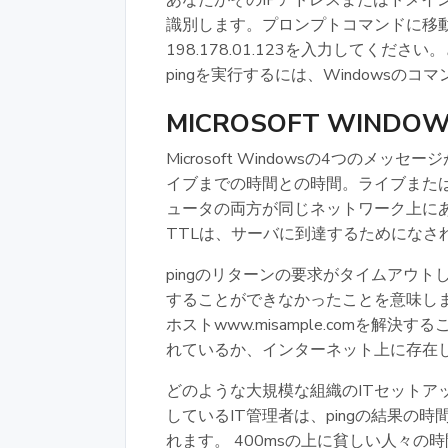
あなたがそのIPアドレスまたはドメイ
識別します。プロンプトコマンドに移動し、入力
198.178.01.123を入力してく
pingを実行するには、Windowsの
MICROSOFT WIND
Microsoft Windowsの4つの
イブまでの時間との時間。ライブまたは
ュータの両方が同じネットワーク上にあ
TTLは、サーバに到達するためになさ
pingのリターンの要求がタイムアウト
することができなかったことを意味し
ホストwww.misample.comを
れているか、インターネット上に存在
どのような大規模な組織のITセットア
しているIT管理者は、pingの結果の時
れます。 400msの上に貧しい人々の