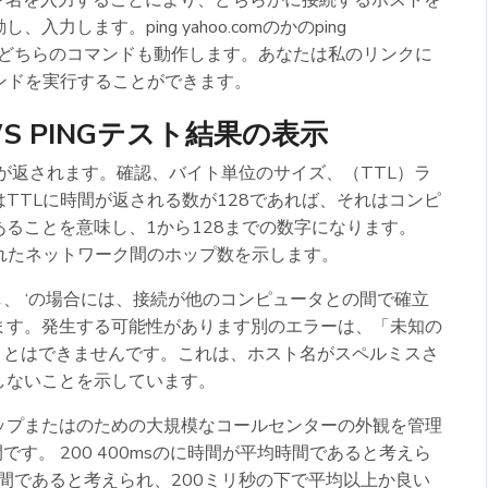
ン名を入力することにより、どちらかに接続するホストを
します。ping yahoo.comのかのping
ださい。どちらのコマンドも動作します。あなたは私のリンクに
コマンドを実行することができます。
OWS PINGテスト結果の表示
メッセージが返されます。確認、バイト単位のサイズ、（TTL）ラ
TTLに時間が返される数が128であれば、それはコンピ
ることを意味し、1から128までの数字になります。
れたネットワーク間のホップ数を示します。
し、 ‘の場合には、接続が他のコンピュータとの間で確立
ます。発生する可能性があります別のエラーは、「未知の
解決することはできませんです。これは、ホスト名がスペルミスさ
しないことを示しています。
ップまたはのための大規模なコールセンターの外観を管理
間です。 200 400msのに時間が平均時間であると考えら
時間であると考えられ、200ミリ秒の下で平均以上か良い