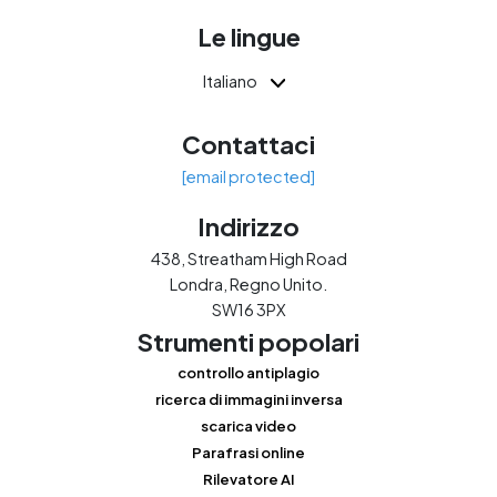
Le lingue
Italiano
Contattaci
[email protected]
Indirizzo
438, Streatham High Road
Londra, Regno Unito.
SW16 3PX
Strumenti popolari
controllo antiplagio
ricerca di immagini inversa
scarica video
Parafrasi online
Rilevatore AI