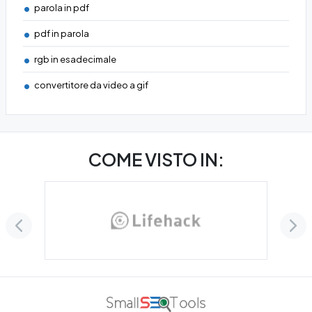
parola in pdf
pdf in parola
rgb in esadecimale
convertitore da video a gif
COME VISTO IN: