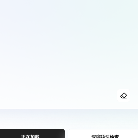
0
正在加載
深度語法檢查