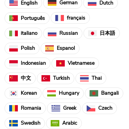
German
English
Dutch
français
Português
日本語
italiano
Russian
Polish
Espanol
Indonesian
Vietnamese
中文
Turkish
Thai
Korean
Hungary
Bangali
Czech
Romania
Greek
Swedish
Arabic