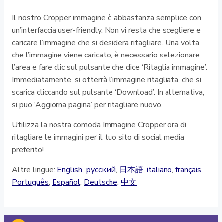
Il nostro Cropper immagine è abbastanza semplice con
un’interfaccia user-friendly. Non vi resta che scegliere e
caricare l’immagine che si desidera ritagliare. Una volta
che l’immagine viene caricato, è necessario selezionare
l’area e fare clic sul pulsante che dice ‘Ritaglia immagine’.
Immediatamente, si otterrà l’immagine ritagliata, che si
scarica cliccando sul pulsante ‘Download’. In alternativa,
si puo ‘Aggiorna pagina’ per ritagliare nuovo.
Utilizza la nostra comoda Immagine Cropper ora di
ritagliare le immagini per il tuo sito di social media
preferito!
Altre lingue:
English
,
русский
,
日本語
,
italiano
,
français
,
Português
,
Español
,
Deutsche
,
中文