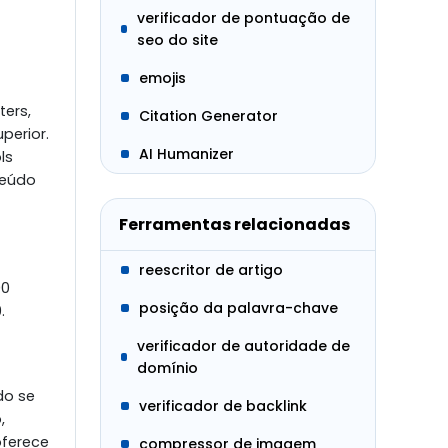
verificador de pontuação de
seo do site
emojis
ers,
Citation Generator
perior.
AI Humanizer
ls
teúdo
Ferramentas relacionadas
reescritor de artigo
00
posição da palavra-chave
.
verificador de autoridade de
domínio
do se
verificador de backlink
,
oferece
compressor de imagem