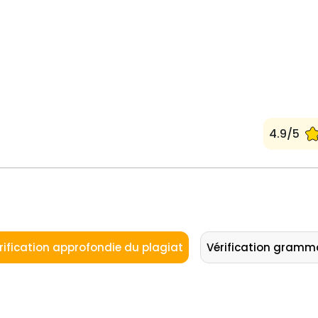
4.9/5
rification approfondie du plagiat
Vérification gramm