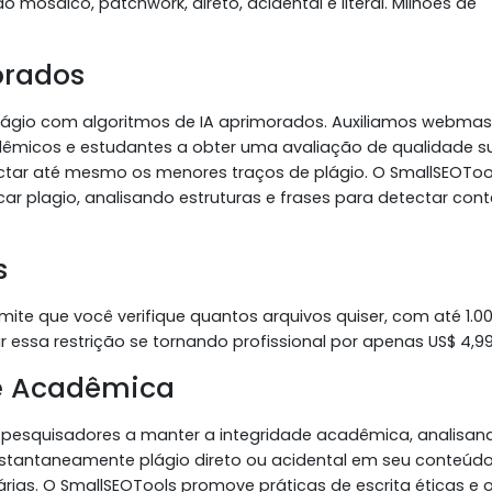
o mosaico, patchwork, direto, acidental e literal. Milhões de
orados
ágio com algoritmos de IA aprimorados. Auxiliamos webmast
dêmicos e estudantes a obter uma avaliação de qualidade su
ctar até mesmo os menores traços de plágio. O SmallSEOToo
car plagio, analisando estruturas e frases para detectar con
s
mite que você verifique quantos arquivos quiser, com até 1.0
ssa restrição se tornando profissional por apenas US$ 4,99
e Acadêmica
e pesquisadores a manter a integridade acadêmica, analisan
 instantaneamente plágio direto ou acidental em seu conteúdo
rias. O SmallSEOTools promove práticas de escrita éticas e 