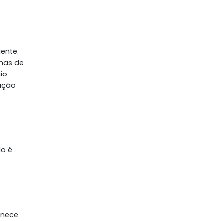
iente.
rmas de
io
cação
do é
rnece