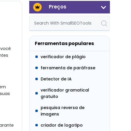
Preços
z
Ferramentas populares
 você
ntes
verificador de plágio
ferramenta de paráfrase
Detector de IA
 em
verificador gramatical
 suas
gratuito
pesquisa reversa de
imagens
arante
criador de logotipo