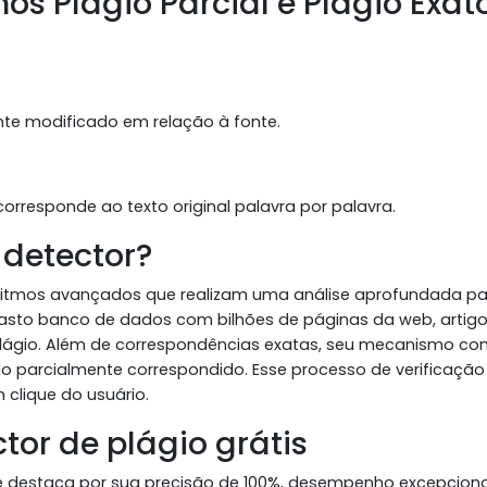
os Plágio Parcial e Plágio Exat
ente modificado em relação à fonte.
rresponde ao texto original palavra por palavra.
 detector?
goritmos avançados que realizam uma análise aprofundada p
 um vasto banco de dados com bilhões de páginas da web, artig
plágio. Além de correspondências exatas, seu mecanismo c
údo parcialmente correspondido. Esse processo de verificação
clique do usuário.
tor de plágio grátis
se destaca por sua precisão de 100%, desempenho excepciona