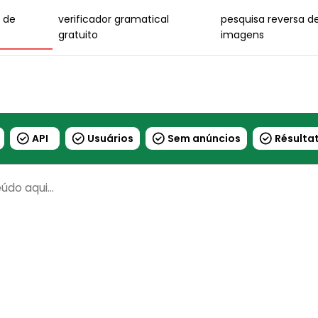
r de
verificador gramatical
pesquisa reversa d
gratuito
imagens
API
Usuários
Sem anúncios
Résultat