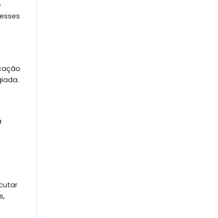
e
 esses
icação
giada.
a
cutar
s,