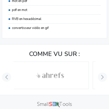
mot en pdf
pdf en mot
RVB en hexadécimal
convertisseur vidéo en gif
COMME VU SUR :