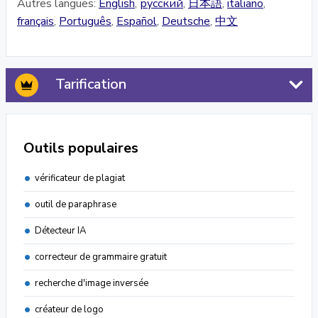
Autres langues:
English
,
русский
,
日本語
,
italiano
,
français
,
Português
,
Español
,
Deutsche
,
中文
Tarification
Outils populaires
vérificateur de plagiat
outil de paraphrase
Détecteur IA
correcteur de grammaire gratuit
recherche d'image inversée
créateur de logo