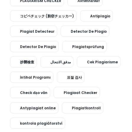
PLAGIARISM CHECKER
Антиплагиат
コピペチェック (剽窃チェッカー)
Antiplagio
Plagiat Detecteur
Detector De Plagio
Detector De Plagio
Plagiatsprüfung
抄襲檢查
مدقق الانتحال
Cek Plagiarisme
İntihal Programı
표절 검사
Check đạo văn
Plagiaat Checker
Antyplagiat online
Plagiatkontroll
kontrola plagiátorství