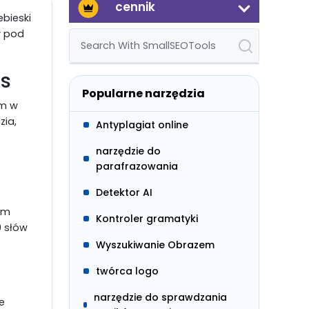
cennik
ebieski
y pod
ls
Popularne narzędzia
om w
zia,
Antyplagiat online
narzędzie do
parafrazowania
Detektor AI
em
Kontroler gramatyki
0 słów
Wyszukiwanie Obrazem
twórca logo
narzędzie do sprawdzania
e