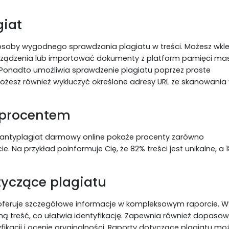
giat
osoby wygodnego sprawdzania plagiatu w treści. Możesz wkle
o urządzenia lub importować dokumenty z platform pamięci ma
. Ponadto umożliwia sprawdzenie plagiatu poprzez proste
Możesz również wykluczyć określone adresy URL ze skanowania
 procentem
z antyplagiat darmowy online pokaże procenty zarówno
e. Na przykład poinformuje Cię, że 82% treści jest unikalne, a 1
tyczące plagiatu
oferuje szczegółowe informacje w kompleksowym raporcie. W
ną treść, co ułatwia identyfikację. Zapewnia również dopaso
kacji i ocenie oryginalności. Raporty dotyczące plagiatu mo