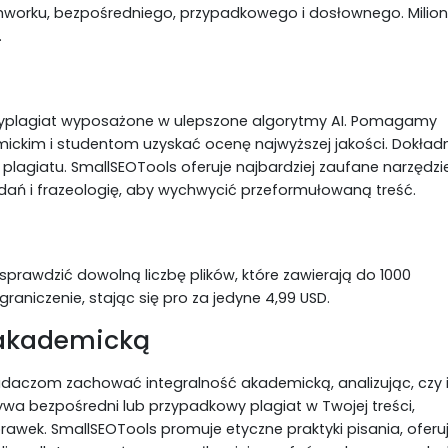
chworku, bezpośredniego, przypadkowego i dosłownego. Milio
.
yplagiat wyposażone w ulepszone algorytmy AI. Pomagamy
im i studentom uzyskać ocenę najwyższej jakości. Dokładn
plagiatu. SmallSEOTools oferuje najbardziej zaufane narzędzi
 zdań i frazeologię, aby wychwycić przeformułowaną treść.
rawdzić dowolną liczbę plików, które zawierają do 1000
aniczenie, stając się pro za jedyne 4,99 USD.
 akademicką
daczom zachować integralność akademicką, analizując, czy 
ywa bezpośredni lub przypadkowy plagiat w Twojej treści,
awek. SmallSEOTools promuje etyczne praktyki pisania, oferu