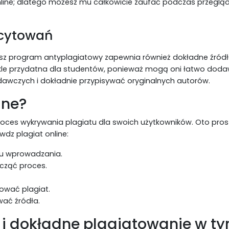
nline; dlatego możesz mu całkowicie zaufać podczas przeglą
 cytowań
sz program antyplagiatowy zapewnia również dokładne źródła
zwykle przydatna dla studentów, ponieważ mogą oni łatwo dod
awczych i dokładnie przypisywać oryginalnych autorów.
ine?
roces wykrywania plagiatu dla swoich użytkowników. Oto pros
wdz plagiat online:
olu wprowadzania.
począć proces.
inować plagiat.
wać źródła.
 i dokładne plagiatowanie w t