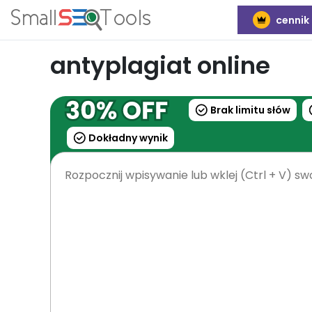
cennik
antyplagiat online
Brak limitu słów
Dokładny wynik