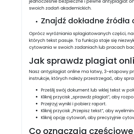
jednocześnie bezpieczne i pewne antyplagiat o
swoich zadań akademickich.
Znajdź dokładne źródła
Oprócz wyróżniania splagiatowanych części, na
których tekst pasuje. Ta funkcja staje się nie
cytowania w swoich zadaniach lub pracach bad
Jak sprawdz plagiat onl
Nasz antyplagiat online ma łatwy, 3-etapowy p
instrukcje, których należy przestrzegać, aby spra
Prześlij swój dokument lub wklej tekst w p
Kliknij przycisk „sprawdz plagiat”, aby roz
Przejrzyj wyniki i pobierz raport.
Kliknij przycisk „Przepisz tekst”, aby wyelim
Kliknij opcję cytowań, aby precyzyjnie cyto
Co oznaczają częściowe