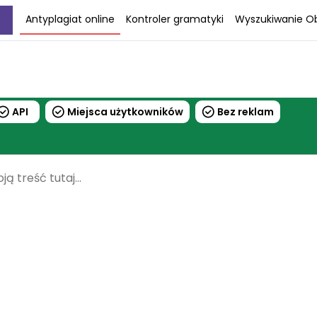
Antyplagiat online
Kontroler gramatyki
Wyszukiwanie 
API
Miejsca użytkowników
Bez reklam