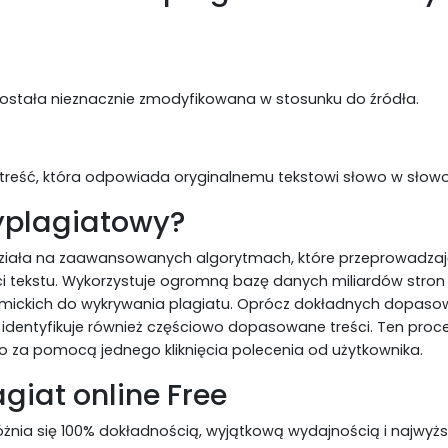
została nieznacznie zmodyfikowana w stosunku do źródła.
treść, która odpowiada oryginalnemu tekstowi słowo w słowo
yplagiatowy?
działa na zaawansowanych algorytmach, które przeprowadza
ści tekstu. Wykorzystuje ogromną bazę danych miliardów stron
emickich do wykrywania plagiatu. Oprócz dokładnych dopaso
i identyfikuje również częściowo dopasowane treści. Ten proc
o za pomocą jednego kliknięcia polecenia od użytkownika.
giat online Free
óżnia się 100% dokładnością, wyjątkową wydajnością i najwyżs