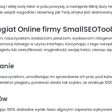
j i wklej swój tekst w polu powyżej, a następnie kliknij duży ni
ie usiądź wygodnie i obserwuj, jak Twój artykuł jest skanowan
agiat Online firmy SmallSEOToo
, nauczycielom, badaczom, pisarzom, wydawcom i bloger
omocą łatwego w użyciu interfejsu. Korzystając z tego narzęd
atu lub zweryfikować oryginalność swojej treści, ciesząc się
zanie
nauczycielom, umożliwiając im sprawdzenie ich prac pod kąt
tektor plagiatu, ponieważ działa tak szybko, że analizuje 100
ków
jąc 100% dokładne wyniki. Nasz algorytm zapewnia wykrywani