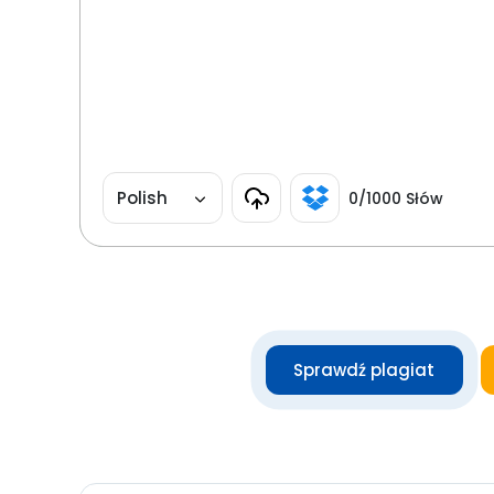
Polish
0
/1000 Słów
Sprawdź plagiat