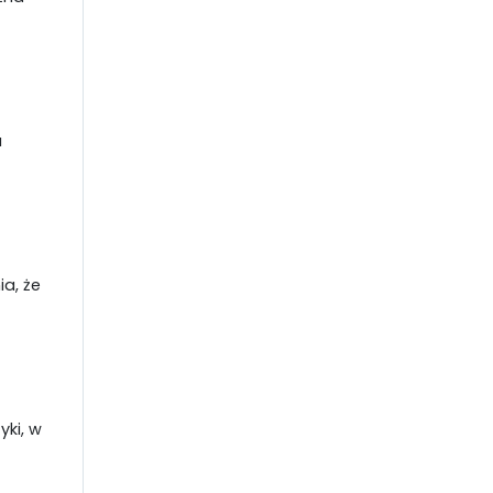
a
 że ​​
yki, w