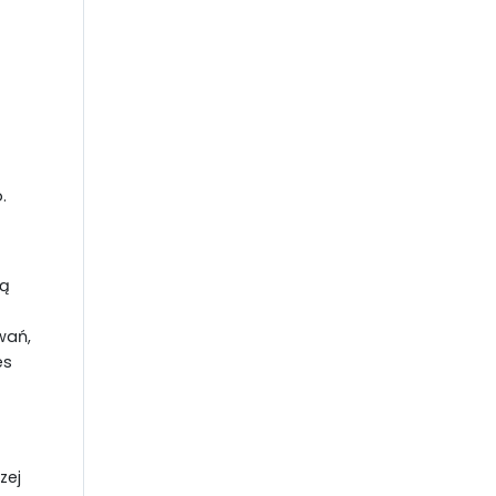
.
ją
wań,
es
zej