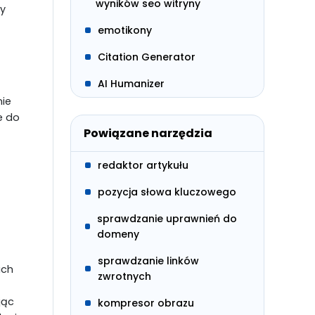
wyników seo witryny
ny
emotikony
Citation Generator
AI Humanizer
ie
e do
Powiązane narzędzia
redaktor artykułu
pozycja słowa kluczowego
sprawdzanie uprawnień do
domeny
sprawdzanie linków
ich
zwrotnych
jąc
kompresor obrazu