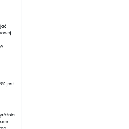
jać
sowej
 w
8% jest
yróżnia
wane
żna