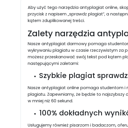
Aby użyć tego narzędzia antyplagiat online, skopiu
przycisk z napisem „sprawdz plagiat”, a następn
kątem zduplikowanej treści.
Zalety narzędzia antypl
Nasze antyplagiat darmowy pomaga studentom
wykrywaniu plagiatu w czasie rzeczywistym za p
możesz przeskanować swój tekst pod kątem plagi
następującymi zaletami:
Szybkie plagiat sprawd
Nasze antyplagiat online pomaga studentom i 
plagiatu. Zapewniamy, że będzie to najszybszy de
w mniej niż 60 sekund.
100% dokładnych wyni
Usługujemy również pisarzom i badaczom, oferu