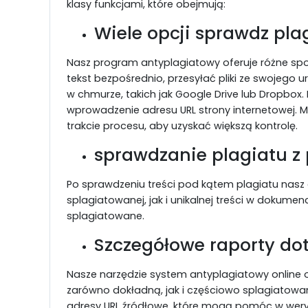
klasy funkcjami, które obejmują:
Wiele opcji sprawdz pla
Nasz program antyplagiatowy oferuje różne sp
tekst bezpośrednio, przesyłać pliki ze swojeg
w chmurze, takich jak Google Drive lub Dropbox
wprowadzenie adresu URL strony internetowej. 
trakcie procesu, aby uzyskać większą kontrolę.
sprawdzanie plagiatu z
Po sprawdzeniu treści pod kątem plagiatu nas
splagiatowanej, jak i unikalnej treści w dokumenci
splagiatowane.
Szczegółowe raporty do
Nasze narzędzie system antyplagiatowy online 
zarówno dokładną, jak i częściowo splagiatowa
adresy URL źródłowe, które mogą pomóc w weryfi