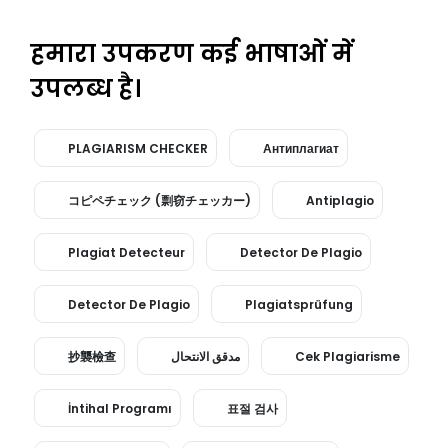
हमारा उपकरण कई भाषाओं में
उपलब्ध है।
PLAGIARISM CHECKER
Антиплагиат
コピペチェック (剽窃チェッカー)
Antiplagio
Plagiat Detecteur
Detector De Plagio
Detector De Plagio
Plagiatsprüfung
抄襲檢查
مدقق الانتحال
Cek Plagiarisme
İntihal Programı
표절 검사